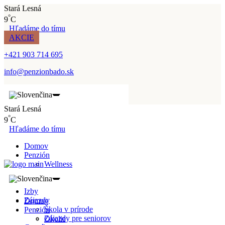
Stará Lesná
°
9
C
Hľadáme do tímu
AKCIE
+421 903 714 695
info@penzionbado.sk
Stará Lesná
°
9
C
Hľadáme do tímu
Domov
Penzión
Wellness
Okolie
Referencie
Izby
Zájazdy
Domov
Škola v prírode
Penzión
Zájazdy pre seniorov
Okolie