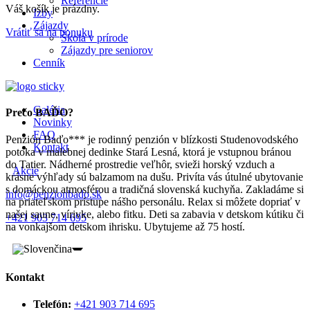
Referencie
Váš košík je prázdny.
Izby
Zájazdy
Vrátiť sa na ponuku
Škola v prírode
Zájazdy pre seniorov
Cenník
Galéria
Prečo BAĎO?
Novinky
FAQ
Penzión Baďo*** je rodinný penzión v blízkosti Studenovodského
Kontakt
potoka v malebnej dedinke Stará Lesná, ktorá je vstupnou bránou
do Tatier. Nádherné prostredie veľhôr, svieži horský vzduch a
Akcie
krásne výhľady sú balzamom na dušu. Privíta vás útulné ubytovanie
s domáckou atmosférou a tradičná slovenská kuchyňa. Zakladáme si
info@penzionbado.sk
na priateľskom prístupe nášho personálu. Relax si môžete dopriať v
našej saune, vírivke, alebo fitku. Deti sa zabavia v detskom kútiku či
+421 903 714 695
na vonkajšom detskom ihrisku. Ubytujeme až 75 hostí.
Zobraziť izby
Kontakt
Telefón:
+421 903 714 695