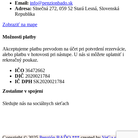
Email:
info@penzionbado.sk
Adresa:
Slnečná 272, 059 52 Stará Lesná, Slovenská
Republika
Zobraziť na mape
Možnosti platby
Akceptujeme platbu prevodom na účet pri potvrdení rezervácie,
alebo platbu v hotovosti pri nástupe. U nás si môžete uplatniť i
rekreačný poukaz.
IČO
36472662
DIČ
2020021784
IČ DPH
SK2020021784
Zostaňme v spojení
Sledujte nás na sociálnych sieťach
Copyright © 2025
Penzión BAĎO ***
created by
VeGa solutions