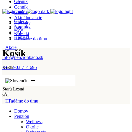
Cenník
Izby
Cenník
Galéria
Aktuálne akcie
Galéria
Novinky
Novinky
FAQ
FAQ
Kontakt
Kontakt
Hľadáme do tímu
Akcie
Košík
info@penzionbado.sk
+421 903 714 695
Košík
Stará Lesná
°
9
C
Hľadáme do tímu
Domov
Penzión
Wellness
Okolie