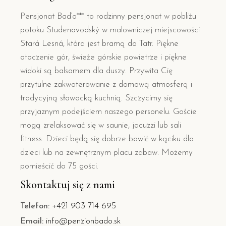
Pensjonat Baďo*** to rodzinny pensjonat w pobliżu
potoku Studenovodský w malowniczej miejscowości
Stará Lesná, która jest bramą do Tatr. Piękne
otoczenie gór, świeże górskie powietrze i piękne
widoki są balsamem dla duszy. Przywita Cię
przytulne zakwaterowanie z domową atmosferą i
tradycyjną słowacką kuchnią. Szczycimy się
przyjaznym podejściem naszego personelu. Goście
mogą zrelaksować się w saunie, jacuzzi lub sali
fitness. Dzieci będą się dobrze bawić w kąciku dla
dzieci lub na zewnętrznym placu zabaw. Możemy
pomieścić do 75 gości.
Skontaktuj się z nami
Telefon:
+421 903 714 695
Email:
info@penzionbado.sk