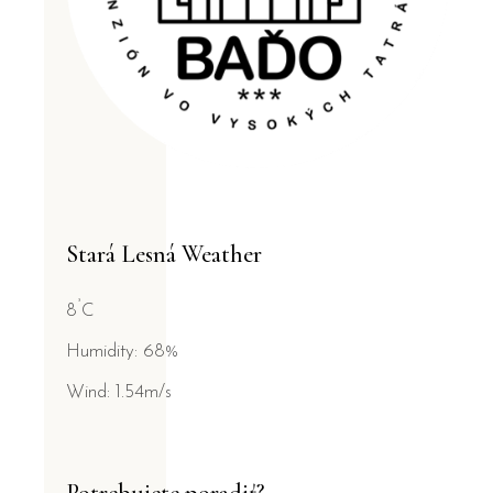
Stará Lesná Weather
°
8
C
Humidity: 68%
Wind: 1.54m/s
Potrebujete poradiť?