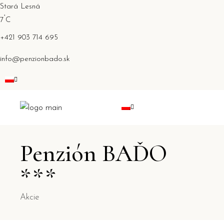
Stará Lesná
°
7
C
+421 903 714 695
info@penzionbado.sk
Penzión BAĎO
***
Akcie